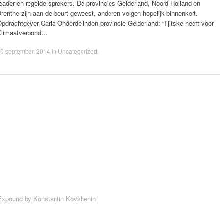
eader en regelde sprekers. De provincies Gelderland, Noord-Holland en
renthe zijn aan de beurt geweest, anderen volgen hopelijk binnenkort.
pdrachtgever Carla Onderdelinden provincie Gelderland: “Tjitske heeft voor
Klimaatverbond…
0 september, 2014
in
Uncategorized
.
Expound by
Konstantin Kovshenin