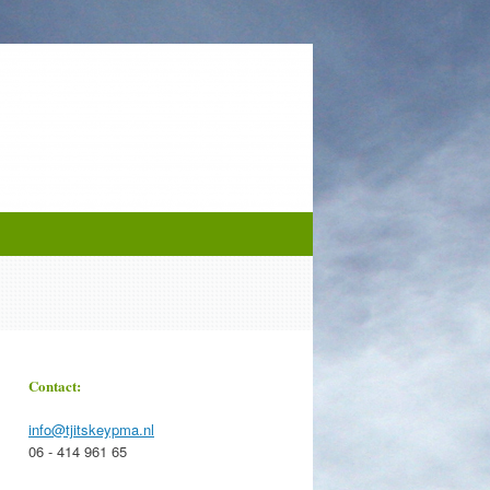
Contact:
info@tjitskeypma.nl
06 - 414 961 65