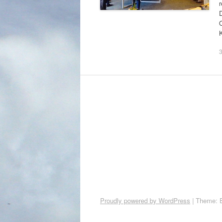
r
D
O
3
Proudly powered by WordPress
|
Theme: 